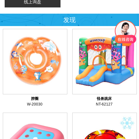
线上询盘
发现
脖圈
怪兽跳床
W-20030
NT-62127